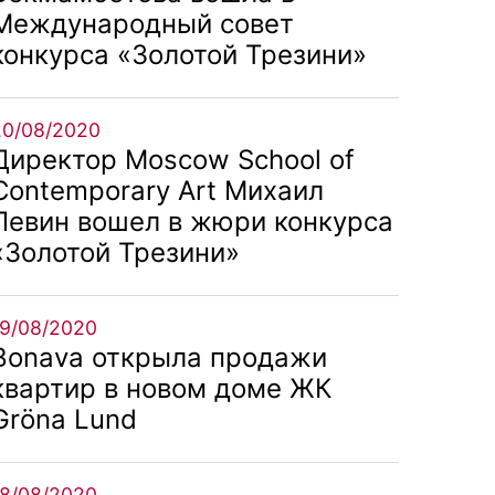
Международный совет
конкурса «Золотой Трезини»
20/08/2020
Директор Moscow School of
Contemporary Art Михаил
Левин вошел в жюри конкурса
«Золотой Трезини»
19/08/2020
Bonava открыла продажи
квартир в новом доме ЖК
Gröna Lund
18/08/2020