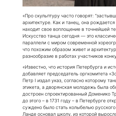
«Про скульптуру часто говорят: “застывш
архитектуре. Как и танец, она рождается
находит свое воплощение в точнейшей т
Искусство танца сегодня — это классиче
параллели с миром современной хореогр
что похожим образом живет и архитектур
разнообразие в работах участников конк
«Известно, что история Петербурга и ис
добавляет председатель оргкомитета «Зо
Петр I издал указ, согласно которому т
этикета, а дворянская молодежь была об
достроен спроектированный Доменико Тре
до этого – в 1731 году – в Петербурге о
суждено было стать колыбелью русского
Ланде основал школу, из которой вырос