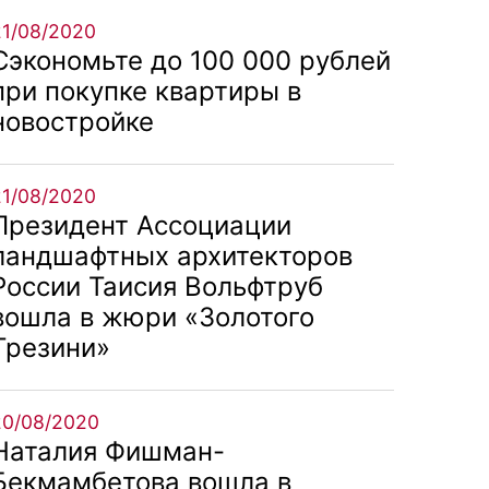
21/08/2020
Сэкономьте до 100 000 рублей
при покупке квартиры в
новостройке
21/08/2020
Президент Ассоциации
ландшафтных архитекторов
России Таисия Вольфтруб
вошла в жюри «Золотого
Трезини»
20/08/2020
Наталия Фишман-
Бекмамбетова вошла в