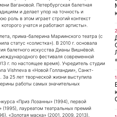
мени Вагановой. Петербургская балетная
адициям и делает упор на точность и
ю роль в этом играет строгий контекст
 которого учатся и работают артисты».
лета, прима-балерина Мариинского театра (с
учила статус «солистка»). В 2010 г. основала
ия балетного искусства Дианы Вишнёвой.
 международного фестиваля современной
013 г. по настоящее время). Учредитель студии
ana Vishneva в «Новой Голландии», Санкт-
). За 25 лет творческой жизни выступила
алерины работы самых значительных
курса «Приз Лозанны» (1994), первой
 (1995), лауреатом театральных премий
6), «Золотая маска» (2001, 2009, 2013),