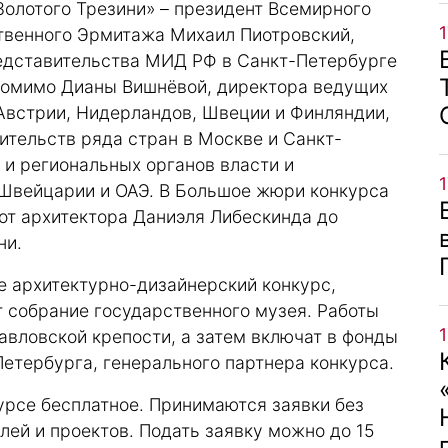
олотого Трезини» – президент Всемирного
твенного Эрмитажа Михаил Пиотровский,
едставительства МИД РФ в Санкт-Петербурге
 помимо Дианы Вишнёвой, директора ведущих
 Австрии, Нидерландов, Швеции и Финляндии,
тельств ряда стран в Москве и Санкт-
и региональных органов власти и
Швейцарии и ОАЭ. В Большое жюри конкурса
 от архитектора Даниэля Либескинда до
ни.
е архитектурно-дизайнерский конкурс,
 собрание государственного музея. Работы
авловской крепости, а затем включат в фонды
етербурга, генерального партнера конкурса.
курсе бесплатное. Принимаются заявки без
ей и проектов. Подать заявку можно до 15