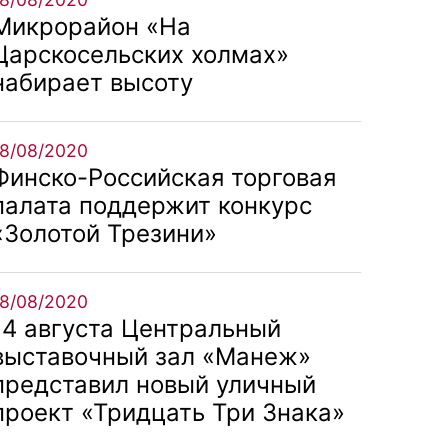
Микрорайон «На
Царскосельских холмах»
набирает высоту
18/08/2020
Финско-Российская торговая
палата поддержит конкурс
«Золотой Трезини»
18/08/2020
14 августа Центральный
выставочный зал «Манеж»
представил новый уличный
проект «Тридцать Три Знака»