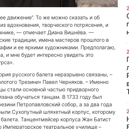
ее движение”. То же можно сказать и об
 из вдохновения, творческого потрясения, и
ехнике, — отмечает Диана Вишнёва. —
ские традиции, имена мастеров прошлого в
афии и ее яркими художниками. Предполагаю,
а, и мне будет интересно увидеть это
урса».
тория русского балета неразрывно связаны, –
лотого Трезини» Павел Черняков. – Именно
анцы стали основной частью придворного
язана обучаться танцам. В 1733 году был
зини Петропавловский собор, а за два года
ткрыли Сухопутный шляхетный корпус, которому
 балета. Танцентмейсер корпуса Жан Батист
ло Императорское театральное училище –