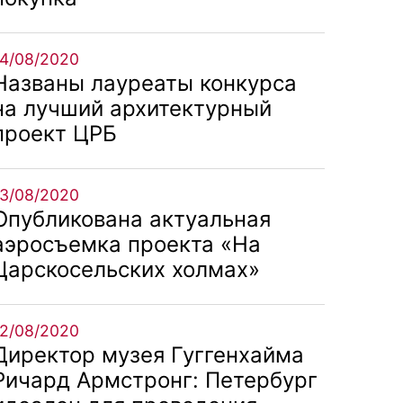
14/08/2020
Названы лауреаты конкурса
на лучший архитектурный
проект ЦРБ
13/08/2020
Опубликована актуальная
аэросъемка проекта «На
Царскосельских холмах»
12/08/2020
Директор музея Гуггенхайма
Ричард Армстронг: Петербург