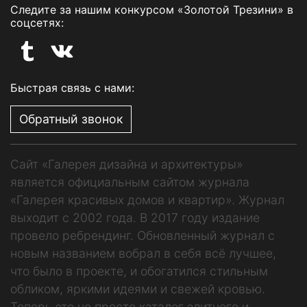
Следите за нашим конкурсом «Золотой Трезини» в
соцсетях:
Быстрая связь с нами:
Обратный звонок
Сайт «Галерея дизайна и архитектуры»
является официальным сайтом журнала
«Галерея красивых домов и квартир». Журнал
выходит с 2002 года. В 2017 году издание
провело ребрендинг. Обновленный журнал с
новым названием вобрал в себя всё лучшее,
что было в проекте, и обогатился стильным
обликом, яркими идеями и свежей кровью.
Теперь это не просто каталог элитного и