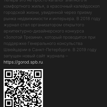
комфортного жилья, а красочный калейдоскоп
городской жизни, увиденной через призму
рынка недвижимости и интерьера. В 2018 году
журнал стал организатором открытого
архитектурно-дизайнерского конкурса
«Золотой Трезини», который проводится при
поддержке Генерального консульства
Швейцарии в Санкт-Петербурге. В 2019 году
запущен новый сайт журнала –
https://gorod.spb.ru
.