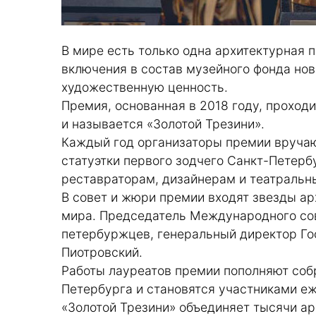
В мире есть только одна архитектурная 
включения в состав музейного фонда но
художественную ценность.
Премия, основанная в 2018 году, проход
и называется «Золотой Трезини».
Каждый год организаторы премии вруча
статуэтки первого зодчего Санкт-Петер
реставраторам, дизайнерам и театральн
В совет и жюри премии входят звезды а
мира. Председатель Международного сов
петербуржцев, генеральный директор Г
Пиотровский.
Работы лауреатов премии пополняют соб
Петербурга и становятся участниками е
«Золотой Трезини» объединяет тысячи ар