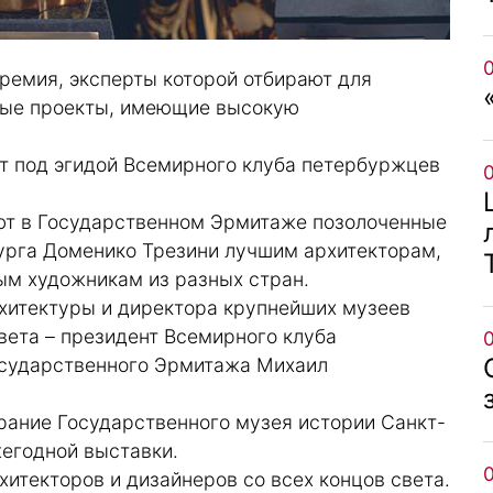
премия, эксперты которой отбирают для
вые проекты, имеющие высокую
ит под эгидой Всемирного клуба петербуржцев
ют в Государственном Эрмитаже позолоченные
бурга Доменико Трезини лучшим архитекторам,
ым художникам из разных стран.
рхитектуры и директора крупнейших музеев
ета – президент Всемирного клуба
осударственного Эрмитажа Михаил
рание Государственного музея истории Санкт-
жегодной выставки.
хитекторов и дизайнеров со всех концов света.