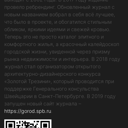
провело ребрендинг. Обновленный журнал с
новым названием вобрал в себя всё лучшее,
что было в проекте, и обогатился стильным
обликом, яркими идеями и свежей кровью.
Теперь это не просто каталог элитного и
комфортного жилья, а красочный калейдоскоп
городской жизни, увиденной через призму
рынка недвижимости и интерьера. В 2018 году
журнал стал организатором открытого
архитектурно-дизайнерского конкурса
«Золотой Трезини», который проводится при
поддержке Генерального консульства
Швейцарии в Санкт-Петербурге. В 2019 году
запущен новый сайт журнала –
https://gorod.spb.ru
.