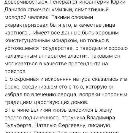
доверчивостью». Генерал от инфантерии Юрий
Данилов отмечал: «Милый, симпатичный
молодой человек. Такими словами
охарактеризовал бы я его, в качестве лица
частного… Имеет все данные быть хорошим
конституционным монархом, но только в
устоявшемся государстве, с твердым и хорошо
налаженным аппаратом власти». Таковым он
мог казаться в качестве претендента на
престол.
Его скромная и искренняя натура сказалась и в
браке, соединившем его с тою, которую он
избрал по влечению сердца, вопреки чопорным
традициям царствующих домов.
В Гатчине великий князь влюбился в жену
своего подчиненного, поручика Владимира
Вульферта, Наталью Сергеевну, писаную
красавицу. Госпожа Вульферт (в девичестве