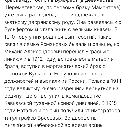
Шереметевская, по первому браку Мамонтова)
уже была разведена, не принадлежала к
знатному дворянскому роду. Она развелась и с
Вульфертом и стала жить с великим князем. В
1910 году у них родился сын Георгий. Такие
связи в семье Романовых бывали и раньше, но
Михаил Александрович перешел «красную
линию» и в 1912 году, вопреки воле матери и
брата, вступил в морганатический брак с
госпожой Вульферт. Его уволили со всех
должностей и выслали из России. Только в 1914
году великому князю разрешили вернуться на
родину, где он вступил в командование
Кавказской туземной конной дивизией. В 1915
году Наталья и ее сын получили от императора
титул графов Брасовых. Во дворце на
Английской набережной во время войны