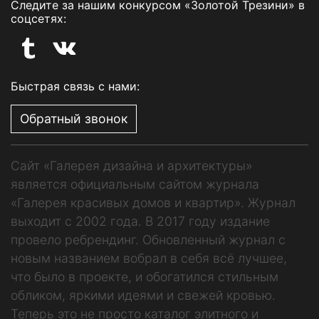
Следите за нашим конкурсом «Золотой Трезини» в
соцсетях:
Быстрая связь с нами:
Обратный звонок
Сайт «Галерея дизайна и архитектуры»
является официальным сайтом журнала
«Галерея красивых домов и квартир». Журнал
выходит с 2002 года. В 2017 году издание
провело ребрендинг. Обновленный журнал с
новым названием вобрал в себя всё лучшее,
что было в проекте, и обогатился стильным
обликом, яркими идеями и свежей кровью.
Теперь это не просто каталог элитного и