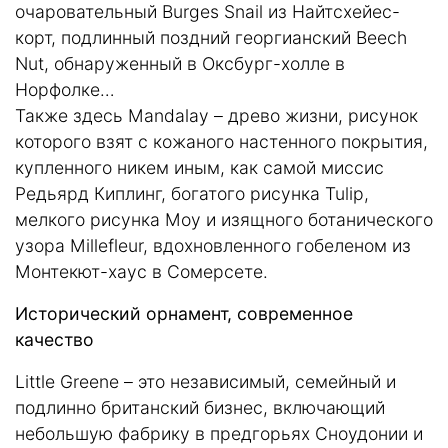
очаровательный Burges Snail из Найтсхейес-
корт, подлинный поздний георгианский Beech
Nut, обнаруженный в Оксбург-холле в
Норфолке…
Также здесь Mandalay – древо жизни, рисунок
которого взят с кожаного настенного покрытия,
купленного никем иным, как самой миссис
Редьярд Киплинг, богатого рисунка Tulip,
мелкого рисунка Moy и изящного ботанического
узора Millefleur, вдохновленного гобеленом из
Монтекют-хаус в Сомерсете.
Исторический орнамент, современное
качество
Little Greene – это независимый, семейный и
подлинно британский бизнес, включающий
небольшую фабрику в предгорьях Сноудонии и