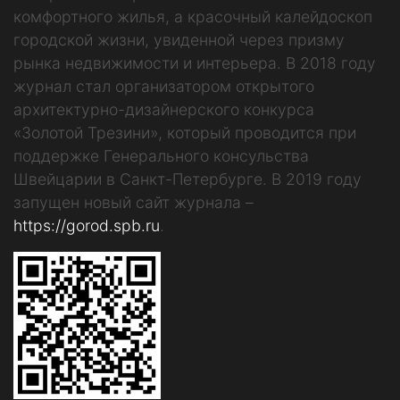
комфортного жилья, а красочный калейдоскоп
городской жизни, увиденной через призму
рынка недвижимости и интерьера. В 2018 году
журнал стал организатором открытого
архитектурно-дизайнерского конкурса
«Золотой Трезини», который проводится при
поддержке Генерального консульства
Швейцарии в Санкт-Петербурге. В 2019 году
запущен новый сайт журнала –
https://gorod.spb.ru
.