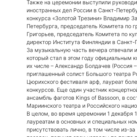
Также на церемонии выступили руковод
иностранных дел России в Санкт-Петерб
конкурса «Золотой Трезини» Владимир За
Петербурга, председатель Комитета по 
Григорьев, председатель Комитета по ку
директор Института Финляндии в Санкт-П
За музыкальную часть вечера отвечали и
который стал в этом году официальным к
их числе – Александр Болдачев (Россия –
приглашенный солист Большого театра Р
Цюрихского фестиваля арф, лауреат бо
конкурсов. Еще один участник концертн
ансамбль фаготов Kings of Bassoon, в со
Мариинского театра и Российского нацио
В целом, во время церемонии 1 декабря 
лауреатам в основных и специальных ном
присутствовать лично, в том числе из-з