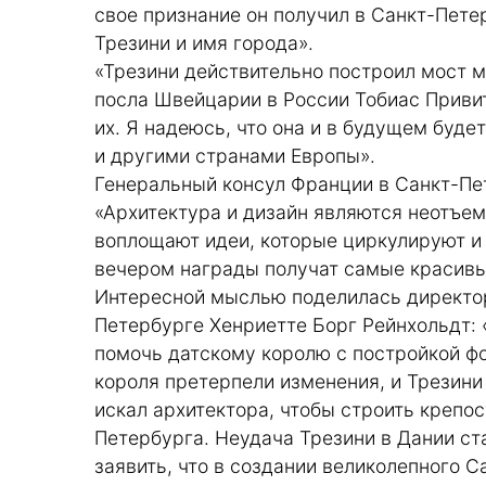
свое признание он получил в Санкт-Петер
Трезини и имя города».
«Трезини действительно построил мост 
посла Швейцарии в России Тобиас Привит
их. Я надеюсь, что она и в будущем буд
и другими странами Европы».
Генеральный консул Франции в Санкт-Пе
«Архитектура и дизайн являются неотъе
воплощают идеи, которые циркулируют и
вечером награды получат самые красивые
Интересной мыслью поделилась директор
Петербурге Хенриетте Борг Рейнхольдт: 
помочь датскому королю с постройкой ф
короля претерпели изменения, и Трезини
искал архитектора, чтобы строить крепо
Петербурга. Неудача Трезини в Дании ст
заявить, что в создании великолепного С