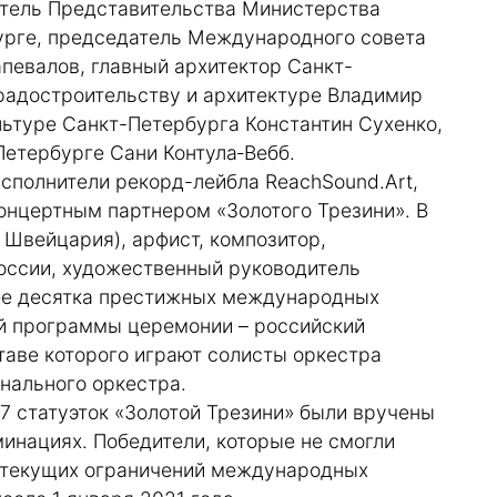
итель Представительства Министерства
урге, председатель Между­народного совета
певалов, главный архитектор Санкт-
градостроительству и архитектуре Владимир
льтуре Санкт-Петербурга Константин Сухенко,
етербурге Сани Контула‑Вебб.
сполнители рекорд-лейбла ReachSound.Art,
онцертным партнером «Золотого Трезини». В
 Швейцария), арфист, композитор,
оссии, художественный руководитель
лее десятка престижных международных
ой программы церемонии – российский
ставе которого играют солисты оркестра
нального оркестра.
17 статуэток «Золотой Трезини» были вручены
инациях. Победители, которые не смогли
а текущих ограничений международных